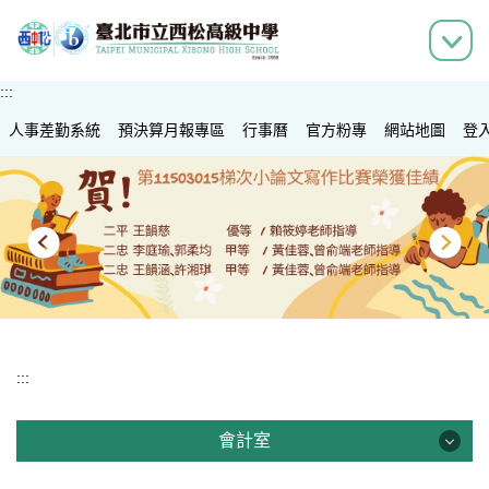
跳
到
主
要
:::
內
人事差勤系統
容
預決算月報專區
行事曆
官方粉專
網站地圖
登
區
:::
會計室