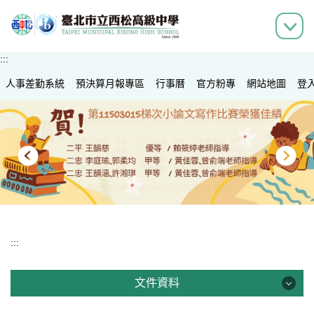
跳
到
主
要
:::
內
人事差勤系統
容
預決算月報專區
行事曆
官方粉專
網站地圖
登
區
:::
文件資料