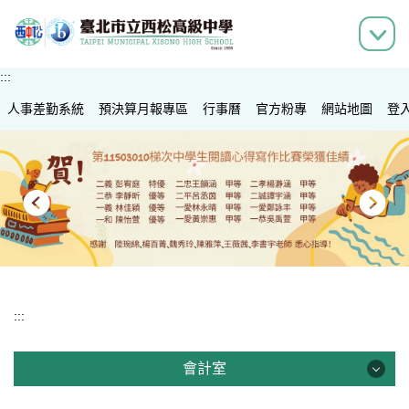
跳
到
主
要
:::
內
人事差勤系統
容
預決算月報專區
行事曆
官方粉專
網站地圖
登
區
:::
會計室