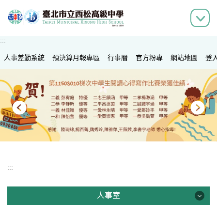
跳
到
主
要
:::
內
人事差勤系統
容
預決算月報專區
行事曆
官方粉專
網站地圖
登
區
:::
人事室