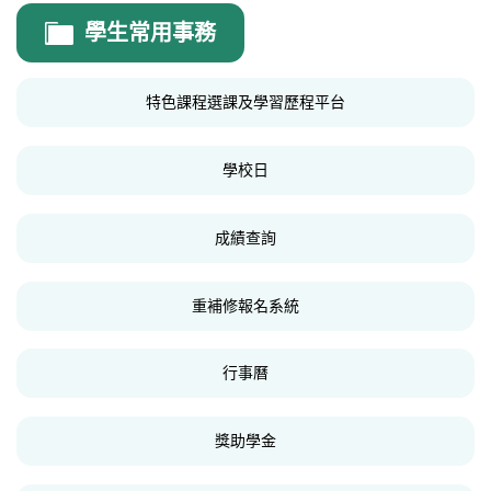
輔導室
學生常用事務
輔導室公告
特色課程選課及學習歷程平台
高中生涯輔導
國中生涯發展教育
學校日
性別平等教育
成績查詢
家庭教育
生命教育
重補修報名系統
特殊教育
行事曆
法規表單
好站連結
獎助學金
線上晤談預約