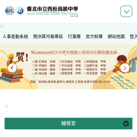
跳
到
主
要
:::
內
人事差勤系統
容
預決算月報專區
行事曆
官方粉專
網站地圖
登
區
:::
輔導室