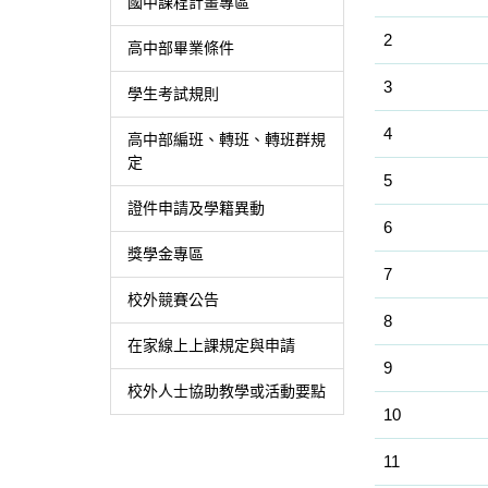
國中課程計畫專區
2
高中部畢業條件
3
學生考試規則
4
高中部編班、轉班、轉班群規
定
5
證件申請及學籍異動
6
獎學金專區
7
校外競賽公告
8
在家線上上課規定與申請
9
校外人士協助教學或活動要點
10
11