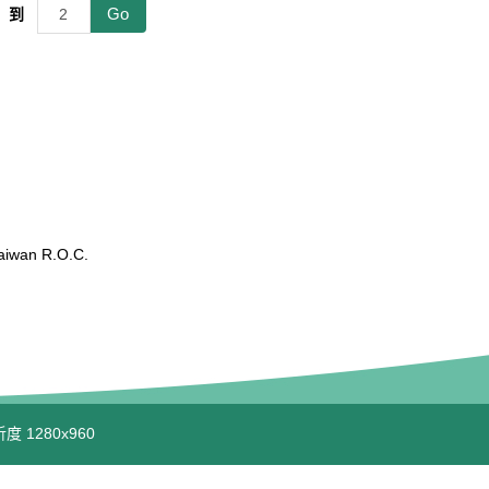
Go
到
wan R.O.C.
度 1280x960