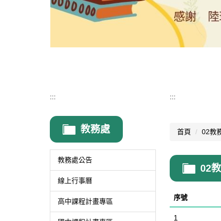
:::
:::
教務處
首頁
02教
教務處公告
02
線上行事曆
序號
高中課程計畫專區
1