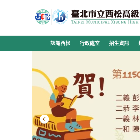
跳
到
主
要
內
容
認識西松
行政處室
招生資訊
區