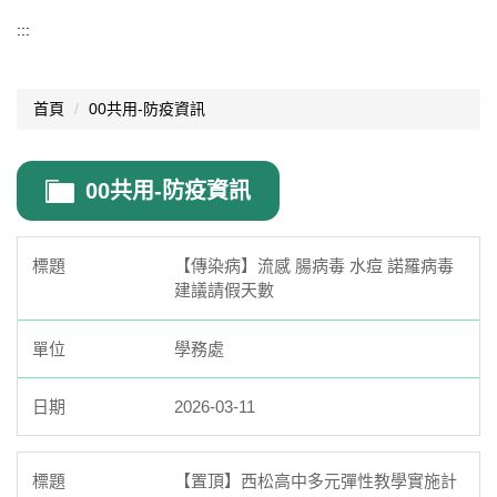
導覽選單
:::
行政處室
首頁
00共用-防疫資訊
認識西松
網路資源
00共用-防疫資訊
文件資料
西松亮點
【傳染病】流感 腸病毒 水痘 諾羅病毒
建議請假天數
網站管理
學務處
行事曆
西松學習歷程檔案
2026-03-11
家長會
【置頂】西松高中多元彈性教學實施計
家長專區