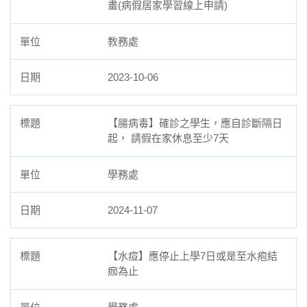
畫(病假居家學習線上申請)
臺北市111年度臺北酷課雲師資增能推廣
教務處
教育品質保證
2023-10-06
防疫在家學習專區
【腸病毒】確診之學生，應自診斷隔日
起， 請假在家休息至少7天
學務處
2024-11-07
【水痘】應停止上學7日或是至水疱結
痂為止