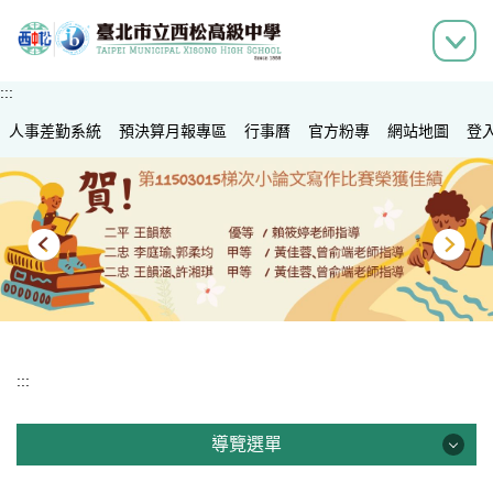
跳
到
主
要
:::
內
人事差勤系統
容
預決算月報專區
行事曆
官方粉專
網站地圖
登
區
:::
導覽選單