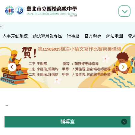
跳
到
主
要
:::
內
人事差勤系統
容
預決算月報專區
行事曆
官方粉專
網站地圖
登
區
:::
輔導室