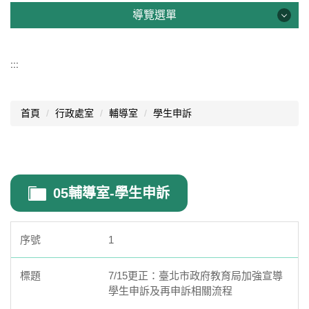
輔導室
導覽選單
輔導室公告
導覽選單
:::
高中生涯輔導
行政處室
國中生涯發展教育
首頁
行政處室
輔導室
學生申訴
認識西松
性別平等教育
網路資源
家庭教育
文件資料
生命教育
05輔導室-學生申訴
西松亮點
特殊教育
網站管理
1
法規表單
行事曆
7/15更正：臺北市政府教育局加強宣導
好站連結
學生申訴及再申訴相關流程
西松學習歷程檔案
線上晤談預約