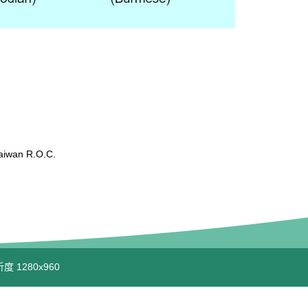
wan R.O.C.
度 1280x960