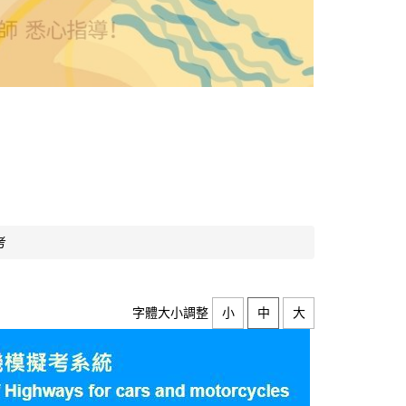
考
字體大小調整
小
中
大