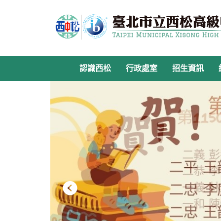
跳
到
主
要
內
容
認識西松
行政處室
招生資訊
區