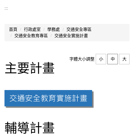
交通安全教育專區
:::
交通安全實施計畫
首頁
行政處室
學務處
交通安全專區
交安委員會
交通安全教育專區
交通安全實施計畫
交通安全宣導
愛心服務站
字體大小調整
小
中
大
主要計畫
好站連結
上放學安全路線圖
交通安全教育影片欣賞
汽機車線上模擬考
輔導計畫