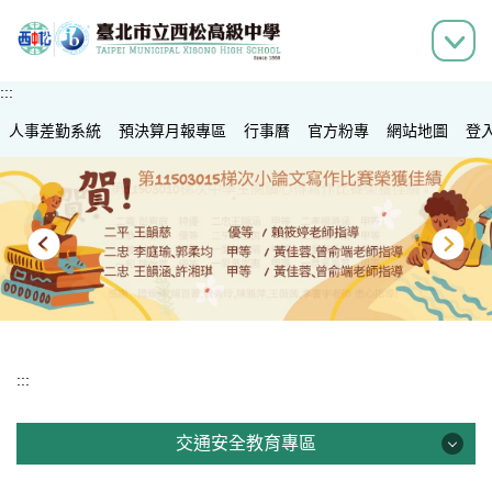
跳
到
主
要
:::
內
人事差勤系統
容
預決算月報專區
行事曆
官方粉專
網站地圖
登
區
:::
交通安全教育專區