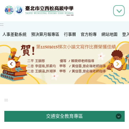
跳
到
主
要
:::
內
人事差勤系統
容
預決算月報專區
行事曆
官方粉專
網站地圖
登
區
:::
交通安全教育專區