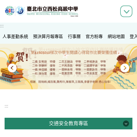
跳
到
主
要
:::
內
人事差勤系統
容
預決算月報專區
行事曆
官方粉專
網站地圖
登
區
:::
交通安全教育專區