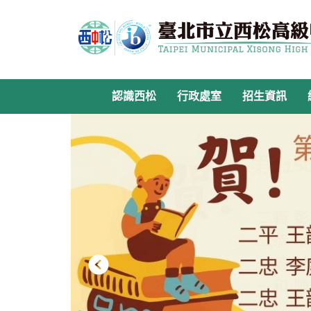
跳
到
主
要
內
容
認識西松
行政處室
招生資訊
區