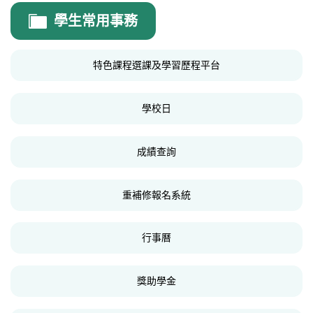
總務處
學生常用事務
總務處公告
特色課程選課及學習歷程平台
公文處理
場地租借
學校日
校務會議紀錄
成績查詢
防災教育
年度計畫
重補修報名系統
環境教育
行事曆
各項檢驗報告
校園平面圖
獎助學金
校園安全衛生專區