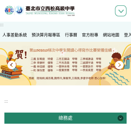
跳
到
主
要
:::
內
人事差勤系統
容
預決算月報專區
行事曆
官方粉專
網站地圖
登
區
:::
總務處