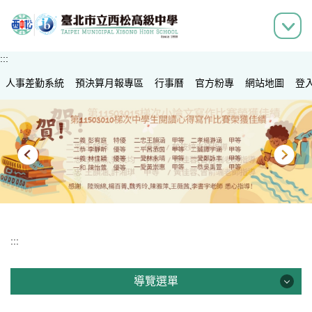
跳
到
主
要
:::
內
人事差勤系統
容
預決算月報專區
行事曆
官方粉專
網站地圖
登
區
:::
導覽選單