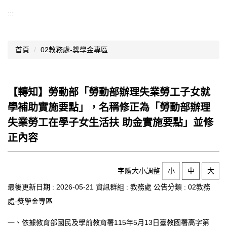
導覽選單
:::
行政處室
首頁
02教務處-獎學金專區
認識西松
網路資源
【轉知】勞動部「勞動部辦理失業勞工子女就
文件資料
學補助實施要點」，名稱修正為「勞動部辦理
西松亮點
失業勞工在學子女生活扶 助金實施要點」並修
正內容
網站管理
行事曆
字體大小調整
小
中
大
西松學習歷程檔案
最後更新日期 :
2026-05-21
資訊群組 :
教務處
公告分類 :
02教務
處-獎學金專區
家長會
一、依據教育部國民及學前教育署115年5月13日臺教國署高字第
家長專區