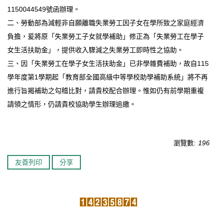
1150044549號函辦理。
臺北市111年度臺北酷課雲師資增能推廣
二、勞動部為減輕非自願離職失業勞工因子女在學所致之家庭經濟
負擔，爰將原「失業勞工子女就學補助」修正為「失業勞工在學子
教育品質保證
女生活扶助金」，提供收入驟減之失業勞工即時性之協助。
防疫在家學習專區
三、因「失業勞工在學子女生活扶助金」已非學雜費補助，故自115
學年度第1學期起「教育部全國高級中等學校助學補助系統」將不再
進行旨揭補助之勾稽比對，請貴校配合辦理。惟如仍有前學期重複
請領之情形，仍請貴校協助學生辦理追繳。
瀏覽數:
196
友善列印
分享