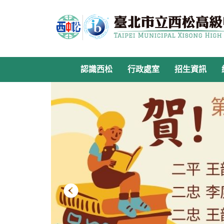
跳
到
主
要
內
容
認識西松
行政處室
招生資訊
區