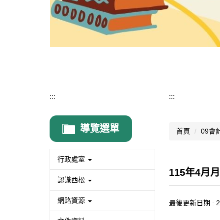
:::
:::
導覽選單
首頁
09會
行政處室
115年4月
認識西松
網路資源
最後更新日期 :
2