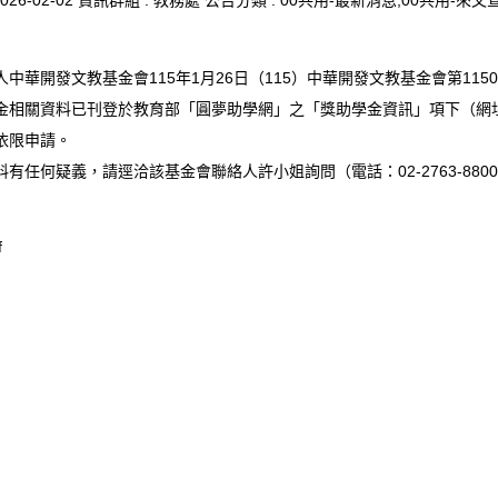
026-02-02
資訊群組 :
教務處
公告分類 :
00共用-最新消息,00共用-來文
中華開發文教基金會115年1月26日（115）中華開發文教基金會第115
關資料已刊登於教育部「圓夢助學網」之「獎助學金資訊」項下（網址：https:/
依限申請。
有任何疑義，請逕洽該基金會聯絡人許小姐詢問（電話：02-2763-8800
f