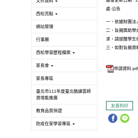
最後更新日期 :
2
文件資料
處-公告
西松亮點
一、依據財團法人
網站管理
二、旨揭獎助學金相
求，請提醒學生
行事曆
三、如對旨揭資料
西松學習歷程檔案
家長會
申請資料.pd
家長專區
臺北市111年度臺北酷課雲師
資增能推廣
友善列印
教育品質保證
防疫在家學習專區