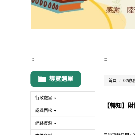
:::
:::
導覽選單
首頁
02教
行政處室
【轉知】財
認識西松
網路資源