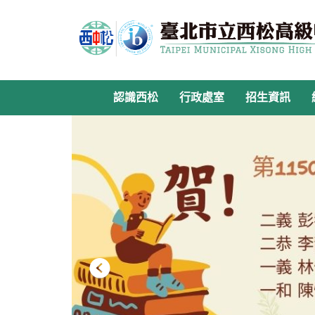
跳
到
主
要
內
容
認識西松
行政處室
招生資訊
區