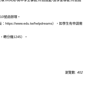
宣導,00共用-高中學生事務,02教務處-獎學金專區,02教務
010號函辦理。
/www.edu.tw/helpdreams），如學生有申請需
，轉分機1245）。
瀏覽數:
402