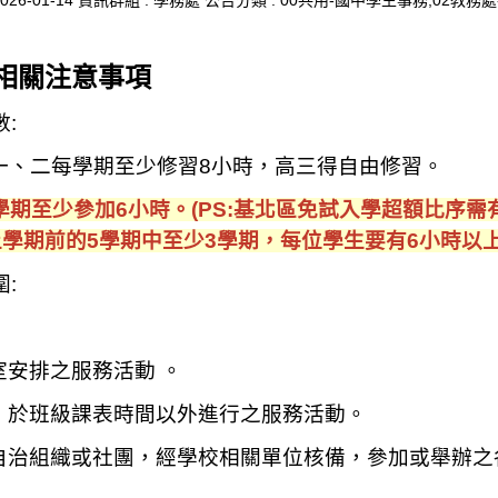
026-01-14
資訊群組 :
學務處
公告分類 :
00共用-國中學生事務,02教務處
相關注意事項
:
高一、二每學期至少修習8小時，高三得自由修習。
學期至少參加6小時。(PS:
基北區免試入學超額比序需
學期前的5學期中至少3學期，每位學生要有6小時以
:
室安排之服務活動
。
，於班級課表時間以外進行之服務活動。
自治組織或社團，經學校相關單位核備，參加或舉辦之
。