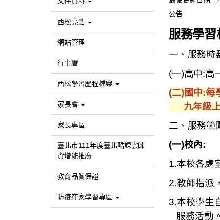
最後更新日期 :
2
文件資料
公告
西松亮點
服務學習
網站管理
一、服務時數
行事曆
(
一)高中:
西松學習歷程檔案
(
二)國中:每
家長會
九年級上
二、服務範圍
家長專區
(
一)校內:
臺北市111年度臺北酷課雲師
資增能推廣
1.
本校各處
教育品質保證
2.
教師指派
防疫在家學習專區
3.
本校學生
服務活動