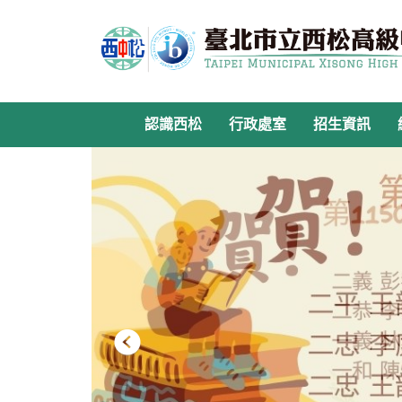
跳
到
主
要
內
容
認識西松
行政處室
招生資訊
區