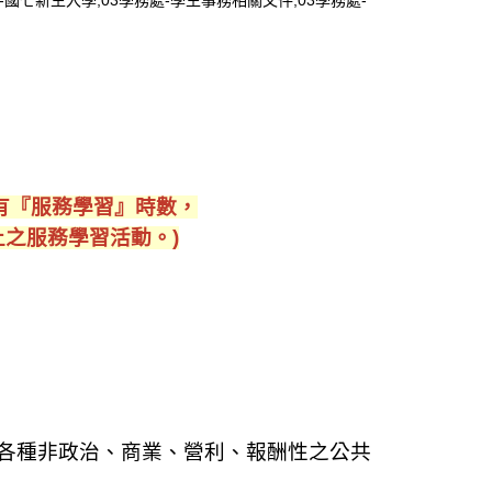
-國七新生入學,03學務處-學生事務相關文件,03學務處-
有『服務學習』時數，
上之服務學習活動。)
各種非政治、商
業、營利、報酬性之公共