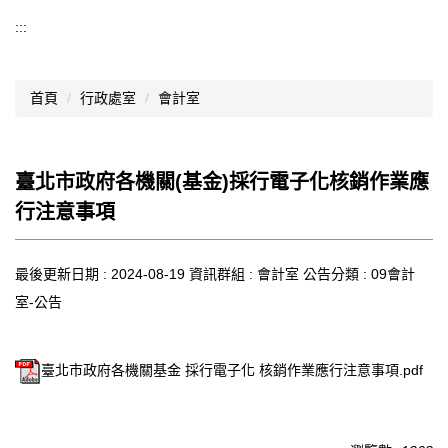
導覽選單
:::
行政處室
首頁
行政處室
會計室
認識西松
網路資源
臺北市政府各機關(基金)採行電子化核銷作業應
文件資料
行注意事項
西松亮點
最後更新日期 :
網站管理
2024-08-19
資訊群組 :
會計室
公告分類 :
09會計
室-公告
行事曆
西松學習歷程檔案
臺北市政府各機關基金 採行電子化 核銷作業應行注意事項.pdf
家長會
家長專區