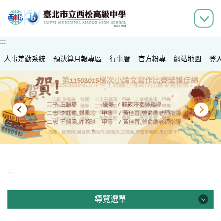
跳
到
主
要
:::
內
人事差勤系統
容
預決算月報專區
行事曆
官方粉專
網站地圖
登
區
:::
導覽選單