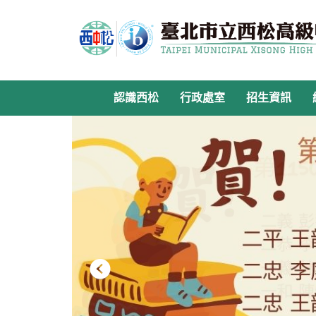
跳
到
主
要
內
容
認識西松
行政處室
招生資訊
區