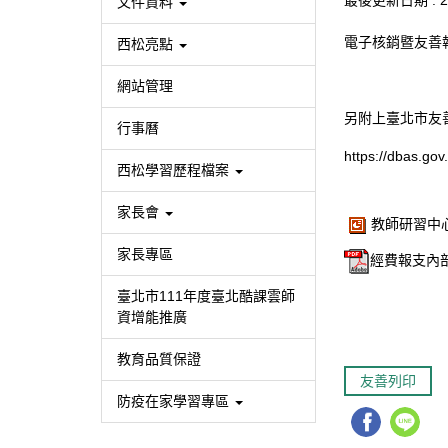
最後更新日期 :
2
文件資料
電子核銷暨友善
西松亮點
網站管理
另附上臺北市友
行事曆
https://dbas.g
西松學習歷程檔案
家長會
教師研習中心
家長專區
經費報支內部
臺北市111年度臺北酷課雲師
資增能推廣
教育品質保證
友善列印
防疫在家學習專區