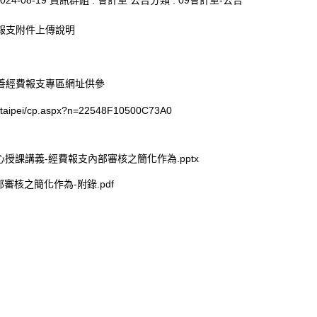
024-08-19
資訊群組 :
會計室
公告分類 :
09會計室-公告
報支附件上傳說明
善經費報支專區網址供參
ov.taipei/cp.aspx?n=22548F10500C73A0
授課講義-經費報支內部審核之簡化作為.pptx
審核之簡化作為-附錄.pdf