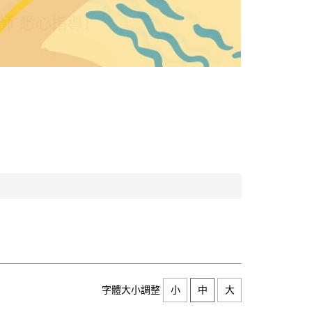
字體大小調整
小
中
大