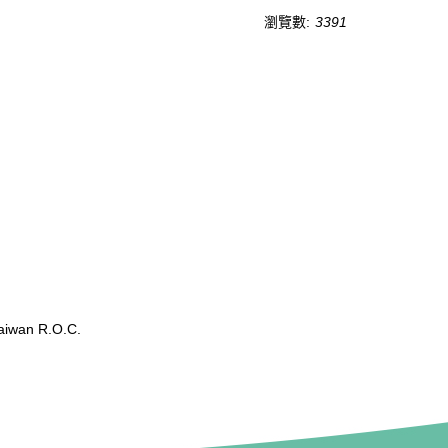
瀏覽數:
3391
wan R.O.C.