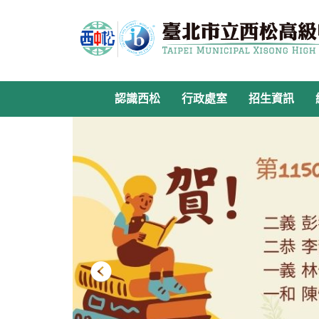
跳
到
主
要
內
容
認識西松
行政處室
招生資訊
區