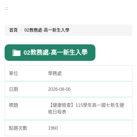
教務處
:::
教務處公告
首頁
02教務處-高一新生入學
線上行事曆
高中課程計畫專區
02教務處-高一新生入學
國中課程計畫專區
高中部畢業條件
學務處
學生考試規則
2026-08-06
高中部編班、轉班、轉班群規定
【健康檢查】115學年高一國七新生健
證件申請及學籍異動
檢日程表
獎學金專區
1960
校外競賽公告