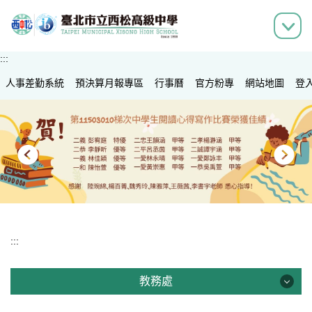
跳
到
主
要
:::
內
人事差勤系統
容
預決算月報專區
行事曆
官方粉專
網站地圖
登
區
:::
教務處