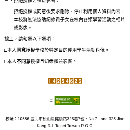
三、拒絕授權之權益影響：
拒絕授權或同意後要求刪除、停止利用個人資料內容，
本校將無法協助紀錄貴子女在校內各類學習活動之相片
或影像。
據上，請勾選
以下選項：
□
本人
同意
授權學校於特定目的使用學生活動肖像。
□
本人
不同意
授權且知悉權益影響。
:::
校址：10586 臺北市松山區健康路325巷7號‧No.7 Lane 325 Jian
Kang Rd. Taipei Taiwan R.O.C.