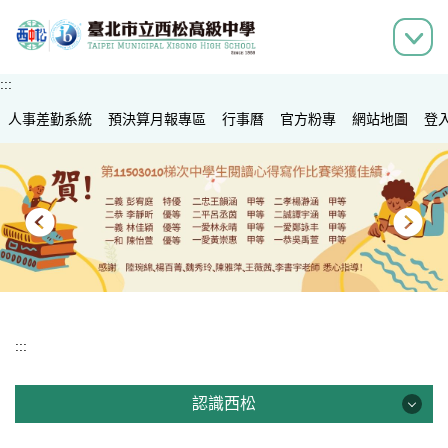
跳
到
主
要
:::
內
人事差勤系統
容
預決算月報專區
行事曆
官方粉專
網站地圖
登
區
:::
認識西松