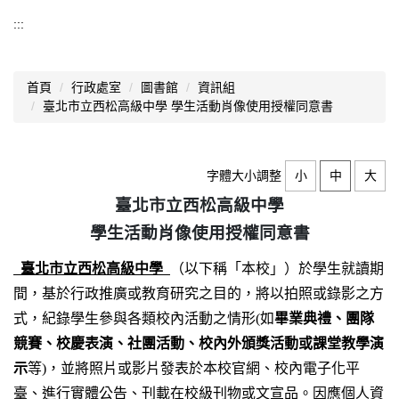
認識西松
:::
基本資料
首頁
行政處室
圖書館
資訊組
組織架構
臺北市立西松高級中學 學生活動肖像使用授權同意書
業務職掌
歷史沿革
字體大小調整
小
中
大
臺北市立西松高級中學
師資結構
學生活動肖像使用授權同意書
西松校歌
臺北市立西松高級中學
（以下稱「本校」）於學生就讀期
歷任校長
間，基於行政推廣或教育研究之目的，將以拍照或錄影之方
式，紀錄學生參與各類校內活動之情形(如
畢業典禮、團隊
交通資訊
競賽、校慶表演、社團活動、校內外頒獎活動或課堂教學演
升學概況
示
等)，並將照片或影片發表於本校官網、校內電子化平
臺、進行實體公告、刊載在校級刊物或文宣品。因應個人資
分機總覽