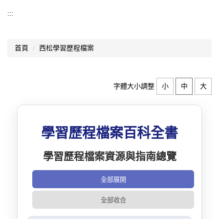
認識西松
:::
基本資料
首頁
西松學習歷程檔案
組織架構
業務職掌
字體大小調整
小
中
大
歷史沿革
師資結構
學習歷程檔案百科全書
西松校歌
學習歷程檔案資源與指南總覽
歷任校長
交通資訊
全部展開
升學概況
全部收合
分機總覽