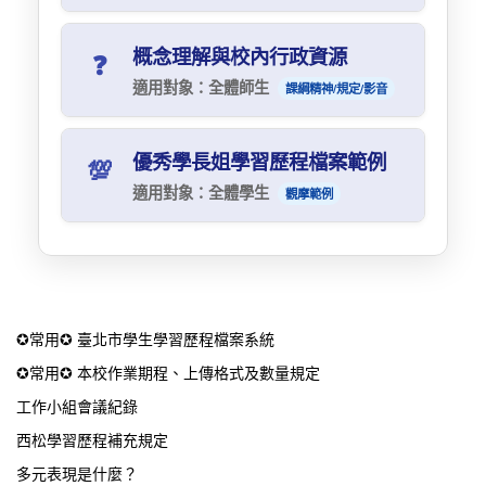
資源連結：
備，特別是審查資料中「學習歷程自述
（OPQ）」與「多元表現綜整心得（Ｎ）」的
概念理解與校內行政資源
臺北市數位學習教育中心：30分鐘學會學習
請點選連結下載手冊（收錄豐富的學生作品範
❓
撰寫方式。
歷程自述和多元綜整心得
例）：
📄 下載手冊
適用對象：全體師生
課綱精神/規定/影音
🔗 課程連結
資源連結：
核心概念
請點選連結下載手冊：
📖 下載指南
臺北市學習歷程檔案平台：各項操作說明下
優秀學長姐學習歷程檔案範例
💯
載
適用對象：全體學生
什麼是學習歷程檔案
觀摩範例
🔗 說明文件下載
❓ 國教署說明
國教署108課綱資訊網：高中學生學習歷程檔
104人力銀行：過往優秀學長姐學習歷程檔案
108課綱精神為何？
案數位學習課程
範例
❓ 國教署說明
🔗 國教署課程
🔗 前往觀摩
✪常用✪ 臺北市學生學習歷程檔案系統
西松高中自主學習專區
✪常用✪ 本校作業期程、上傳格式及數量規定
🔗 進入專區
工作小組會議紀錄
西松學習歷程補充規定
多元表現是什麼？
校內行政與規定