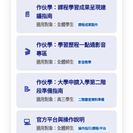
作伙學：課程學習成果呈現建
數位校史
📄
議指南
永續校園
適用對象：全體學生
課程成果製作
這本手冊彙整了歷年審議會議與大學審查焦點座
作伙學：學習歷程一點通影音
談的寶貴經驗，旨在提供建議方向，鼓勵發揮創
🎬
專區
意，創作出獨一無二的作品。
適用對象：全體師生
影音教學
詳細介紹「六大指引」，幫助你：
掌握如何有效展現素養能力
此播放清單收錄了學習歷程檔案相關的精選教學
作伙學：大學申請入學第二階
撰寫作品摘要
影片，幫助你快速掌握關鍵技巧。
📝
段準備指南
交代作品脈絡
點擊影片右上方
的按鈕可查看所有相關影
適用對象：高三學生
二階審查資料準備
片。
凸顯個人獨特性
確保作品真實性
本手冊彙整了 112 年作伙學團隊舉辦的焦點座
官方平台與操作說明
💻
談會、審議討論會的所有成果。
呈現重點
適用對象：全體師生
操作指引/課程/平台
主題聚焦於申請入學第二階段指定項目甄試的準