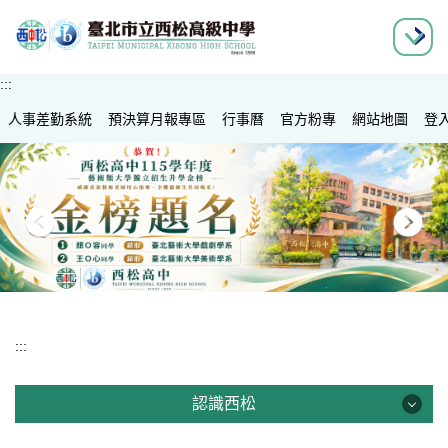
跳
>
>
>
>
>
>
到
主
要
:::
內
人事差勤系統
容
預決算月報專區
行事曆
官方粉專
網站地圖
登
區
:::
認識西松