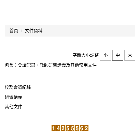
認識西松
:::
基本資料
首頁
文件資料
組織架構
業務職掌
字體大小調整
小
中
大
歷史沿革
包含：會議記錄、教師研習講義及其他常用文件
師資結構
西松校歌
校務會議紀錄
研習講義
歷任校長
其他文件
交通資訊
升學概況
分機總覽