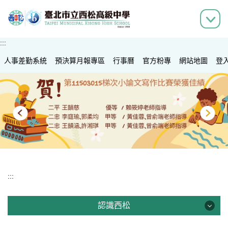
跳
到
主
要
:::
內
人事差勤系統
容
預決算月報專區
行事曆
官方粉專
網站地圖
登
區
:::
認識西松