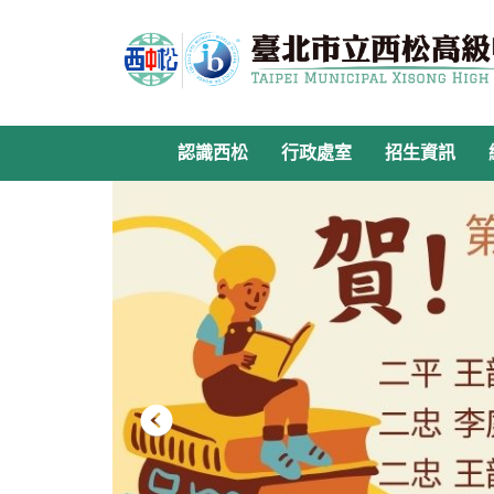
跳
到
主
要
內
容
認識西松
行政處室
招生資訊
區