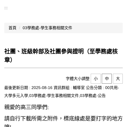
導覽選單
:::
行政處室
首頁
03學務處-學生事務相關文件
認識西松
網路資源
社團、班級幹部及社團參與證明（至學務處核
文件資料
章）
西松亮點
網站管理
字體大小調整
小
中
大
最後更新日期 :
2025-08-16
資訊群組 :
輔導室
公告分類 :
00共用-
行事曆
大學多元入學,03學務處-學生事務相關文件,03學務處-公告
西松學習歷程檔案
親愛的高三同學們:
家長會
請自行下載所需之附件
，標底線處是要打字的地方
家長專區