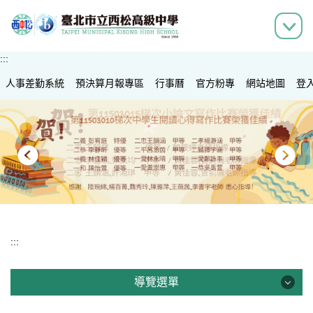
跳
到
主
要
:::
內
人事差勤系統
容
預決算月報專區
行事曆
官方粉專
網站地圖
登
區
:::
導覽選單