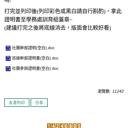
唷!
臺北市111年度臺北酷課雲師資增能推廣
打完並列印後(列印彩色或黑白請自行斟酌)，拿此
證明書至學務處訓育組蓋章~
教育品質保證
(建議打完之後將底線消去，版面會比較好看)
防疫在家學習專區
社團幹部證明(空白).doc
班級幹部證明書(空白).doc
社團參與證明書(空白).doc
瀏覽數:
11242
友善列印
分享