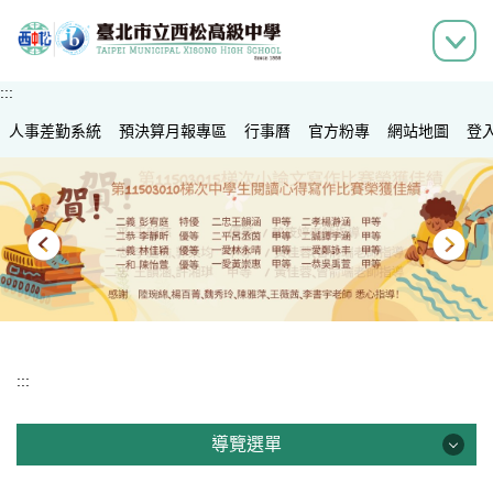
跳
到
主
要
:::
內
人事差勤系統
容
預決算月報專區
行事曆
官方粉專
網站地圖
登
區
:::
導覽選單