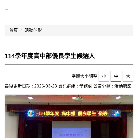
導覽選單
:::
行政處室
首頁
活動剪影
認識西松
網路資源
114學年度高中部優良學生候選人
文件資料
西松亮點
字體大小調整
小
中
大
網站管理
最後更新日期 :
2026-03-23
資訊群組 :
學務處
公告分類 :
活動剪影
行事曆
西松學習歷程檔案
家長會
家長專區