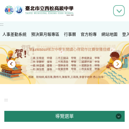
跳
到
主
要
:::
內
人事差勤系統
容
預決算月報專區
行事曆
官方粉專
網站地圖
登
區
:::
導覽選單