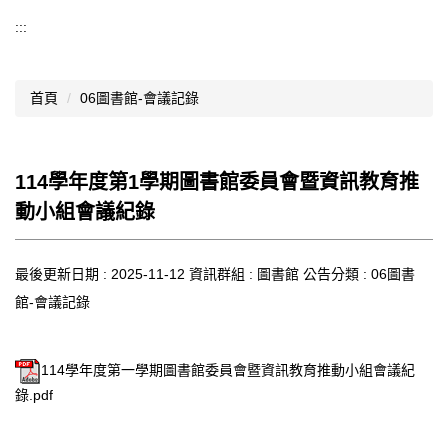
導覽選單
:::
行政處室
首頁
06圖書館-會議記錄
認識西松
網路資源
114學年度第1學期圖書館委員會暨資訊教育推
文件資料
動小組會議紀錄
西松亮點
最後更新日期 :
網站管理
2025-11-12
資訊群組 :
圖書館
公告分類 :
06圖書
館-會議記錄
行事曆
西松學習歷程檔案
114學年度第一學期圖書館委員會暨資訊教育推動小組會議紀
錄.pdf
家長會
家長專區