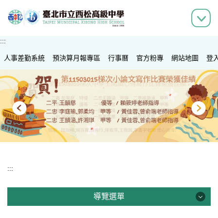
跳
到
主
要
:::
內
人事差勤系統
容
預決算月報專區
行事曆
官方粉專
網站地圖
登
區
:::
導覽選單