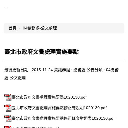
導覽選單
:::
行政處室
首頁
04總務處-公文處理
認識西松
網路資源
臺北市政府文書處理實施要點
文件資料
西松亮點
最後更新日期 :
2015-11-24
資訊群組 :
總務處
公告分類 :
04總務
處-公文處理
網站管理
行事曆
臺北市政府文書處理實施要點1020130.pdf
西松學習歷程檔案
臺北市政府文書處理實施要點修正總說明1020130.pdf
家長會
臺北市政府文書處理實施要點修正條文對照表1020130.pdf
家長專區