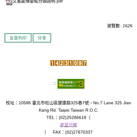
文書處理要點分類說明.pdf
臺北市111年度臺北酷課雲師資增能推廣
教育品質保證
瀏覽數:
1626
防疫在家學習專區
友善列印
分享
:::
校址：10586 臺北市松山區健康路325巷7號‧No.7 Lane 325 Jian
Kang Rd. Taipei Taiwan R.O.C.
TEL：(02)25286618（
處室分機
） FAX：(02)27670337