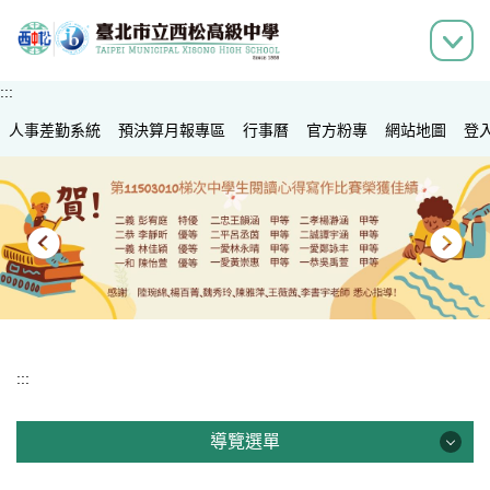
跳
到
主
要
:::
內
人事差勤系統
容
預決算月報專區
行事曆
官方粉專
網站地圖
登
區
:::
導覽選單