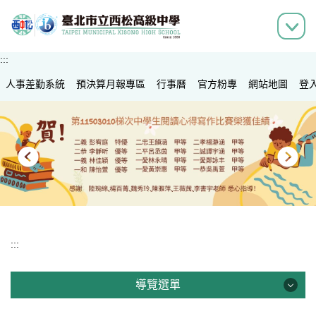
跳
到
主
要
:::
內
人事差勤系統
容
預決算月報專區
行事曆
官方粉專
網站地圖
登
區
:::
導覽選單