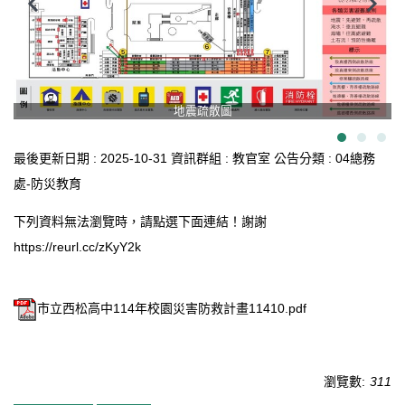
臺北市111年度臺北酷課雲師資增能推廣
教育品質保證
防疫在家學習專區
地震疏散圖
最後更新日期 :
2025-10-31
資訊群組 :
教官室
公告分類 :
04總務
處-防災教育
下列資料無法瀏覽時，請點選下面連結！謝謝
https://reurl.cc/zKyY2k
市立西松高中114年校園災害防救計畫11410.pdf
瀏覽數:
311