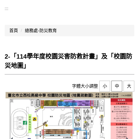
導覽選單
:::
行政處室
首頁
總務處-防災教育
認識西松
網路資源
2-「114學年度校園災害防救計畫」及「校園防
文件資料
災地圖」
西松亮點
網站管理
字體大小調整
小
中
大
行事曆
西松學習歷程檔案
家長會
家長專區