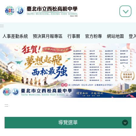
跳
到
主
要
:::
內
人事差勤系統
容
預決算月報專區
行事曆
官方粉專
網站地圖
登
區
:::
導覽選單