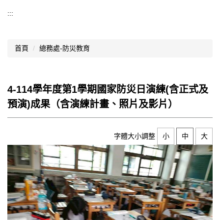
導覽選單
:::
行政處室
首頁
總務處-防災教育
認識西松
網路資源
4-114學年度第1學期國家防災日演練(含正式及
文件資料
預演)成果（含演練計畫、照片及影片）
西松亮點
網站管理
字體大小調整
小
中
大
行事曆
西松學習歷程檔案
家長會
家長專區