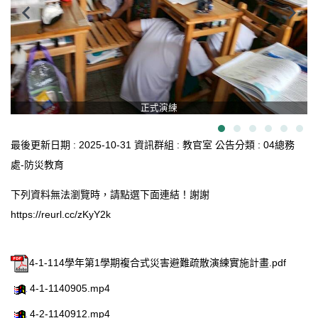
臺北市111年度臺北酷課雲師資增能推廣
教育品質保證
防疫在家學習專區
正式演練
最後更新日期 :
2025-10-31
資訊群組 :
教官室
公告分類 :
04總務
處-防災教育
下列資料無法瀏覽時，請點選下面連結！謝謝
https://reurl.cc/zKyY2k
4-1-114學年第1學期複合式災害避難疏散演練實施計畫.pdf
4-1-1140905.mp4
4-2-1140912.mp4