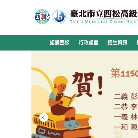
跳
到
主
要
內
容
認識西松
行政處室
招生資訊
區