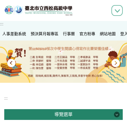
跳
到
主
要
:::
內
人事差勤系統
容
預決算月報專區
行事曆
官方粉專
網站地圖
登
區
:::
導覽選單