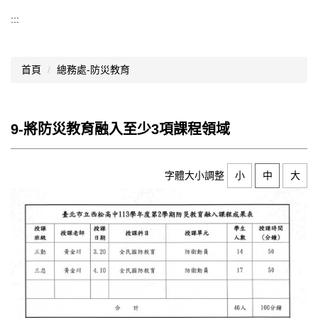
導覽選單
:::
行政處室
首頁
總務處-防災教育
認識西松
網路資源
9-將防災教育融入至少3項課程領域
文件資料
西松亮點
字體大小調整
小
中
大
網站管理
行事曆
西松學習歷程檔案
家長會
家長專區