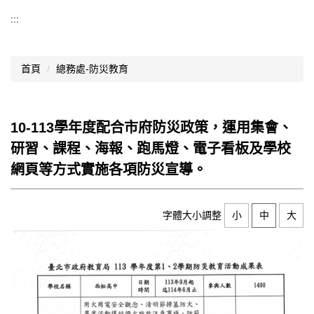
導覽選單
:::
行政處室
首頁
總務處-防災教育
認識西松
網路資源
10-113學年度配合市府防災政策，運用集會、
文件資料
研習、課程、海報、跑馬燈、電子看板及學校
西松亮點
網頁等方式實施各項防災宣導。
網站管理
字體大小調整
小
中
大
行事曆
西松學習歷程檔案
家長會
家長專區