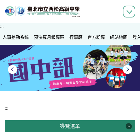
跳
到
主
要
:::
內
人事差勤系統
容
預決算月報專區
行事曆
官方粉專
網站地圖
登
區
:::
導覽選單