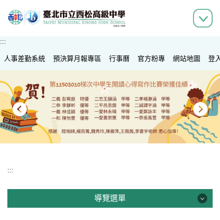
跳
到
主
要
:::
內
人事差勤系統
容
預決算月報專區
行事曆
官方粉專
網站地圖
登
區
:::
導覽選單