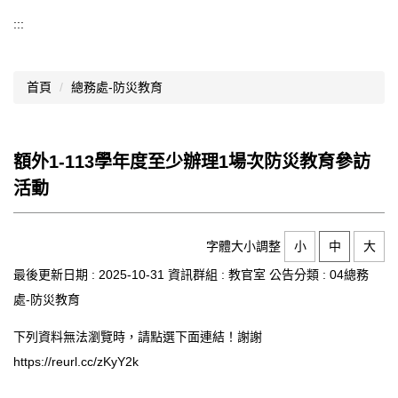
導覽選單
:::
行政處室
首頁
總務處-防災教育
認識西松
網路資源
額外1-113學年度至少辦理1場次防災教育參訪
文件資料
活動
西松亮點
網站管理
字體大小調整
小
中
大
最後更新日期 :
2025-10-31
資訊群組 :
教官室
公告分類 :
04總務
行事曆
處-防災教育
西松學習歷程檔案
下列資料無法瀏覽時，請點選下面連結！謝謝
家長會
https://reurl.cc/zKyY2k
家長專區