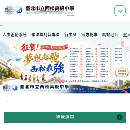
跳
到
主
要
:::
內
人事差勤系統
容
預決算月報專區
行事曆
官方粉專
網站地圖
登
區
:::
導覽選單