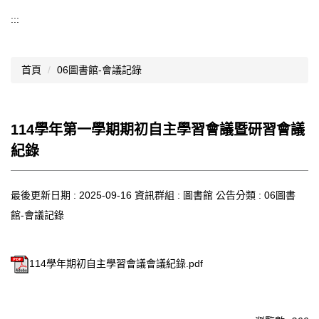
導覽選單
:::
行政處室
首頁
06圖書館-會議記錄
認識西松
網路資源
114學年第一學期期初自主學習會議暨研習會議
文件資料
紀錄
西松亮點
最後更新日期 :
網站管理
2025-09-16
資訊群組 :
圖書館
公告分類 :
06圖書
館-會議記錄
行事曆
西松學習歷程檔案
114學年期初自主學習會議會議紀錄.pdf
家長會
家長專區