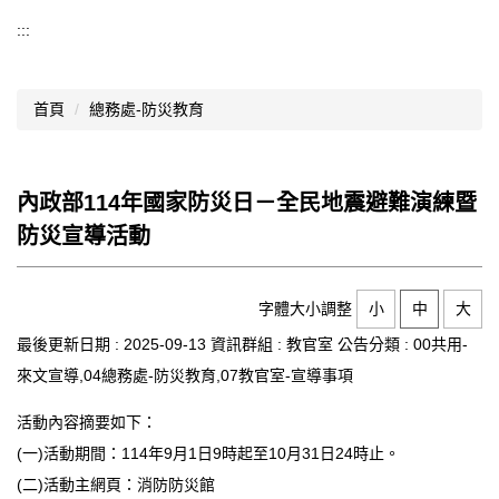
導覽選單
:::
行政處室
首頁
總務處-防災教育
認識西松
網路資源
內政部114年國家防災日－全民地震避難演練暨
文件資料
防災宣導活動
西松亮點
網站管理
字體大小調整
小
中
大
最後更新日期 :
2025-09-13
資訊群組 :
教官室
公告分類 :
00共用-
行事曆
來文宣導,04總務處-防災教育,07教官室-宣導事項
西松學習歷程檔案
活動內容摘要如下：
家長會
(一)活動期間：114年9月1日9時起至10月31日24時止。
(二)活動主網頁：消防防災館
家長專區