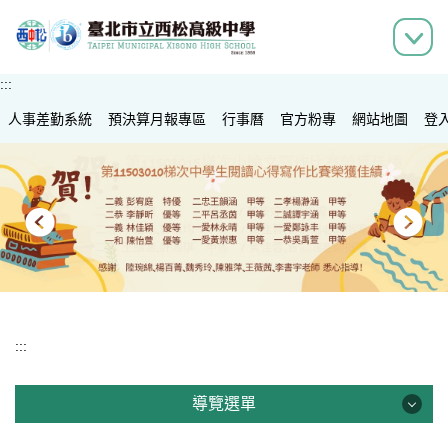
跳
到
主
要
:::
內
人事差勤系統
容
預決算月報專區
行事曆
官方粉專
網站地圖
登
區
:::
導覽選單