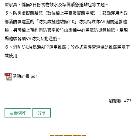
型家具、儲備3日份食物飲水及準備緊急避難包等主題。
５、防災虛擬體驗館（數位線上平臺及實體場域）：鼓勵運用內政
部消防署建置的「防災虛擬體驗館2.0」防災特攻隊AR闖關遊戲體
驗；另可線上預約消防署南投竹山訓練中心民眾防災體驗館，至現
場體驗各項VR防災互動遊戲。
６、消防防災e點通APP運用推廣：於各式宣導管道協助推廣民眾下
載使用。
活動計畫.pdf
瀏覽數:
473
友善列印
分享