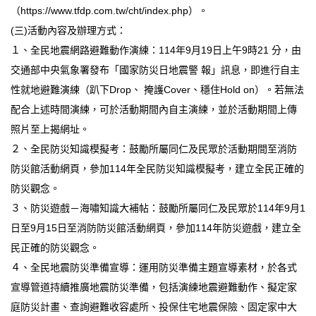
（https://www.tfdp.com.tw/cht/index.php）。
臺北市111年度臺北酷課雲師資增能推廣
(三)活動內容及辦理方式：
１、全民地震網路避難動作演練：114年9月19日上午9時21 分，由
教育品質保證
交通部中央氣象署發布「國家防災日地震警 報」訊息，即進行自主
防疫在家學習專區
性就地避難演練（趴下Drop、 掩護Cover、穩住Hold on）。若無法
配合上述時間演練，可於活動期間內自主演練，並於活動期間上傳
照片至上揭網址。
２、全民防災知識模擬考：鼓勵所屬同仁及民眾於活動期間至消防
防災館活動網頁，參加114年全民防災知識模擬考，建立全民正確的
防災觀念。
３、防災遊戲－海嘯知識大補帖：鼓勵所屬同仁及民眾於114年9月1
日至9月15日至消防防災館活動網頁，參加114年防災遊戲，建立全
民正確的防災觀念。
４、全民地震防災準備宣導：運用防災準備主題宣導素材，於各式
宣導管道持續推廣地震防災準備，包括演練地震避難動作、擬定家
庭防災計畫、查詢避難收容處所、投保住宅地震保險、固定家中大