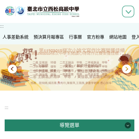
跳
到
主
要
:::
內
人事差勤系統
容
預決算月報專區
行事曆
官方粉專
網站地圖
登
區
:::
導覽選單