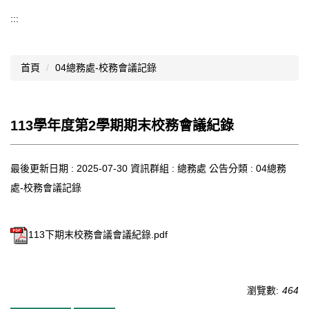
導覽選單
:::
行政處室
首頁
04總務處-校務會議記錄
認識西松
網路資源
113學年度第2學期期末校務會議紀錄
文件資料
西松亮點
最後更新日期 :
2025-07-30
資訊群組 :
總務處
公告分類 :
04總務
處-校務會議記錄
網站管理
行事曆
113下期末校務會議會議紀錄.pdf
西松學習歷程檔案
家長會
瀏覽數:
464
家長專區