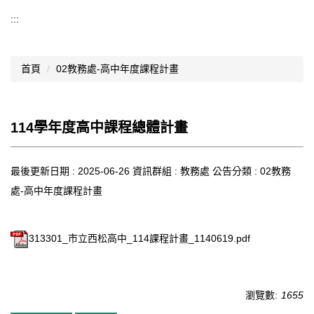
導覽選單
:::
行政處室
首頁
02教務處-高中年度課程計畫
認識西松
網路資源
114學年度高中課程總體計畫
文件資料
西松亮點
最後更新日期 :
2025-06-26
資訊群組 :
教務處
公告分類 :
02教務
處-高中年度課程計畫
網站管理
行事曆
313301_市立西松高中_114課程計畫_1140619.pdf
西松學習歷程檔案
家長會
瀏覽數:
1655
家長專區