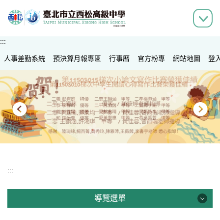
跳
到
主
要
:::
內
人事差勤系統
容
預決算月報專區
行事曆
官方粉專
網站地圖
登
區
:::
導覽選單