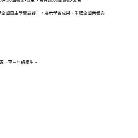
宣導,06圖書館-自主學習專區,06圖書館-公告
年全國自主學習競賽」，展示學習成果、爭取全國榮譽與
五專一至三年級學生。