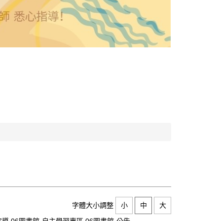
字體大小調整
小
中
大