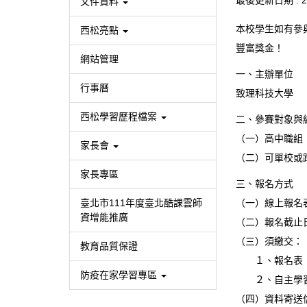
最後更新日期 :
2
文件資料
本校學生如有參
西松亮點
豐富獎金！
網站管理
一、主辦單位
行事曆
致理科技大學
西松學習歷程檔案
二、參賽對象與
（一）高中職組
家長會
（二）可單校或
家長專區
三、報名方式
臺北市111年度臺北酷課雲師
（一）線上報名
資增能推廣
（二）報名截止日
（三）須繳交：
教育品質保證
１、報名表（
防疫在家學習專區
２、自主學習
（四）資料寄送