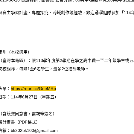
025-06-16
資訊群組 :
圖書館
公告分類 :
00共用-最新消息,00共用-來文
與自主學習計畫、專題探究、跨域創作等經驗，歡迎踴躍組隊參加「114
組別（本校適用）
（臺灣本島區）：限113學年度第2學期在學之高中職一至二年級學生或
跨校組隊，每隊1至6名學生，最多2位指導老師。
表單：
https://reurl.cc/GneMRp
期：114年6月27日（星期五）
含競賽同意書，需親筆簽名）
計畫書（PDF格式）
信箱：
bk202bk100@gmail.com