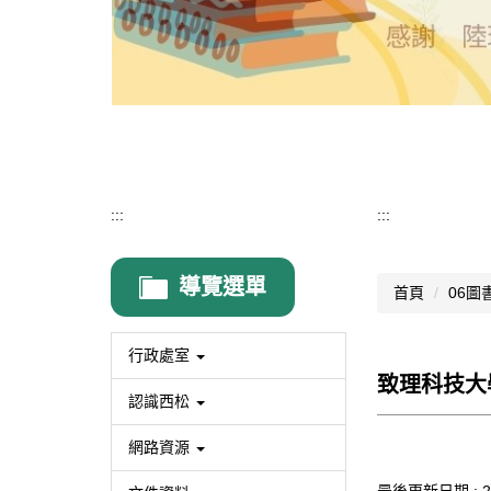
:::
:::
導覽選單
首頁
06圖
行政處室
致理科技大
認識西松
網路資源