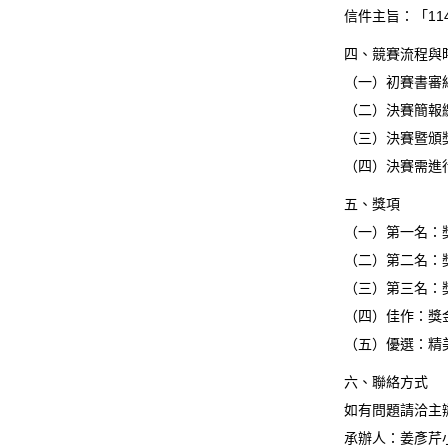
信件主旨：「1
四、競賽流程與
（一）初賽書審結
（二）決賽簡報繳
（三）決賽暨頒
（四）決賽需進
五、獎項
（一）第一名：獎
（二）第二名：獎
（三）第三名：獎
（四）佳作：獎金
（五）優選：精
六、聯絡方式
如有問題請洽主
承辦人：姜彥芹