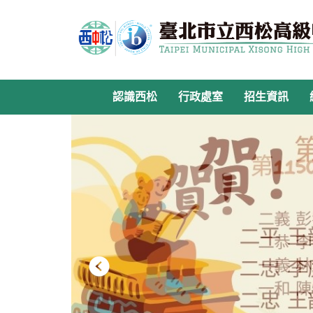
跳
到
主
要
內
容
認識西松
行政處室
招生資訊
區