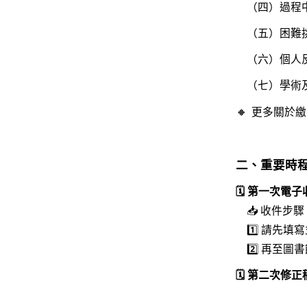
（四）過程中
（五）困難挑
（六）個人反
（七）學術及
🔸
更多關於繳
二、重要時
🗓️ 第一次電
📥 收件步驟
1️⃣ 請先填
2️⃣ 再至
🗓️ 第二次修