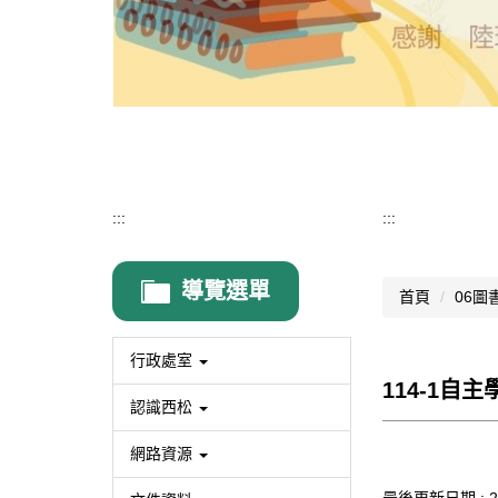
:::
:::
導覽選單
首頁
06圖
行政處室
114-1
認識西松
網路資源