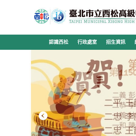
跳
到
主
要
內
容
認識西松
行政處室
招生資訊
區