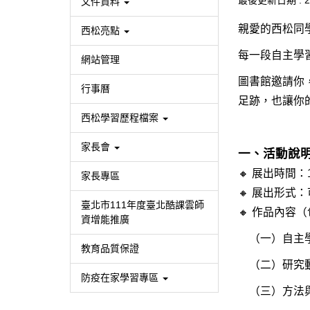
最後更新日期 :
2
文件資料
親愛的西松同
西松亮點
每一段自主學
網站管理
圖書館邀請你
行事曆
足跡，也讓你
西松學習歷程檔案
家長會
一、活動說
🔸 展出時間
家長專區
🔸 展出形式：
臺北市111年度臺北酷課雲師
🔸 作品內容（
資增能推廣
（一）自主學
教育品質保證
（二）研究動
防疫在家學習專區
（三）方法與