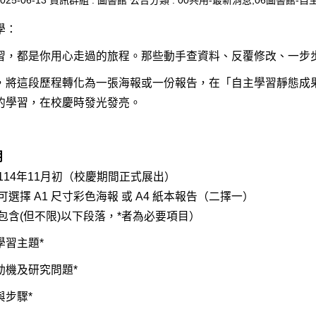
025-06-13
資訊群組 :
圖書館
公告分類 :
00共用-最新消息,06圖書館-自
學：
習，都是你用心走過的旅程。那些動手查資料、反覆修改、一步
，將這段歷程轉化為一張海報或一份報告，在「自主學習靜態成
的學習，在校慶時發光發亮。
明
：114年11月初（校慶期間正式展出）
可選擇 A1 尺寸彩色海報 或 A4 紙本報告（二擇一）
包含(但不限)以下段落，*者為必要項目）
習主題*
機及研究問題*
步驟*