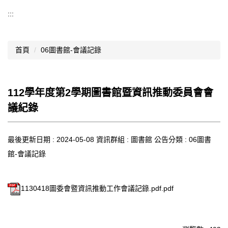
導覽選單
:::
行政處室
首頁
06圖書館-會議記錄
認識西松
網路資源
112學年度第2學期圖書館暨資訊推動委員會會
文件資料
議紀錄
西松亮點
最後更新日期 :
網站管理
2024-05-08
資訊群組 :
圖書館
公告分類 :
06圖書
館-會議記錄
行事曆
西松學習歷程檔案
1130418圖委會暨資訊推動工作會議記錄.pdf.pdf
家長會
家長專區