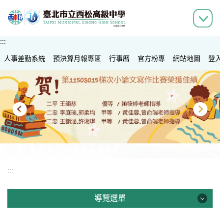
跳
到
主
要
:::
內
人事差勤系統
容
預決算月報專區
行事曆
官方粉專
網站地圖
登
區
:::
導覽選單