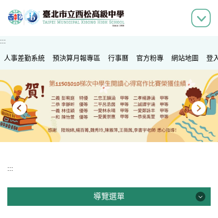
跳
到
主
要
:::
內
人事差勤系統
容
預決算月報專區
行事曆
官方粉專
網站地圖
登
區
:::
導覽選單