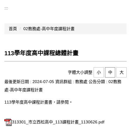
導覽選單
:::
行政處室
首頁
02教務處-高中年度課程計畫
認識西松
網路資源
113學年度高中課程總體計畫
文件資料
西松亮點
字體大小調整
小
中
大
網站管理
最後更新日期 :
2024-07-05
資訊群組 :
教務處
公告分類 :
02教務
處-高中年度課程計畫
行事曆
113學年度高中課程計畫書，請參閱。
西松學習歷程檔案
家長會
313301_市立西松高中_113課程計畫_1130626.pdf
家長專區