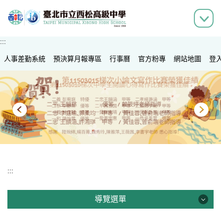
跳
到
主
要
:::
內
人事差勤系統
容
預決算月報專區
行事曆
官方粉專
網站地圖
登
區
:::
導覽選單