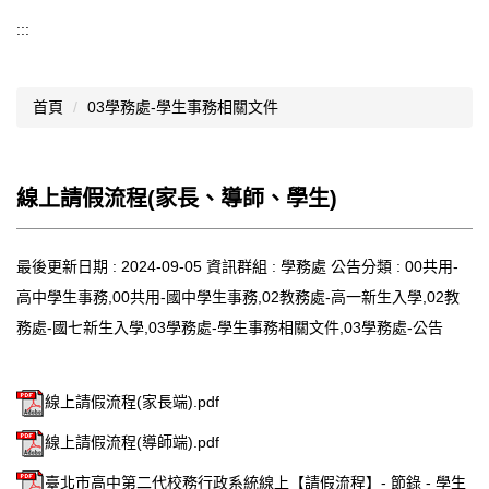
導覽選單
:::
行政處室
首頁
03學務處-學生事務相關文件
認識西松
網路資源
線上請假流程(家長、導師、學生)
文件資料
西松亮點
最後更新日期 :
2024-09-05
資訊群組 :
學務處
公告分類 :
00共用-
高中學生事務,00共用-國中學生事務,02教務處-高一新生入學,02教
網站管理
務處-國七新生入學,03學務處-學生事務相關文件,03學務處-公告
行事曆
西松學習歷程檔案
線上請假流程(家長端).pdf
家長會
線上請假流程(導師端).pdf
家長專區
臺北市高中第二代校務行政系統線上【請假流程】- 節錄 - 學生