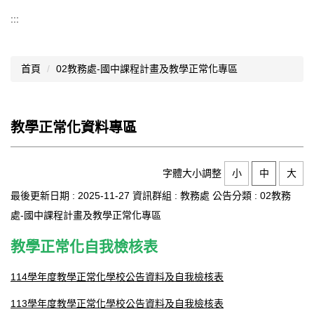
導覽選單
:::
行政處室
首頁
02教務處-國中課程計畫及教學正常化專區
認識西松
網路資源
教學正常化資料專區
文件資料
西松亮點
字體大小調整
小
中
大
網站管理
最後更新日期 :
2025-11-27
資訊群組 :
教務處
公告分類 :
02教務
處-國中課程計畫及教學正常化專區
行事曆
教學正常化自我檢核表
西松學習歷程檔案
114學年度教學正常化學校公告資料及自我檢核表
家長會
113學年度教學正常化學校公告資料及自我檢核表
家長專區