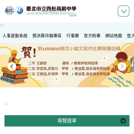
跳
到
主
要
:::
內
人事差勤系統
容
預決算月報專區
行事曆
官方粉專
網站地圖
登
區
:::
導覽選單