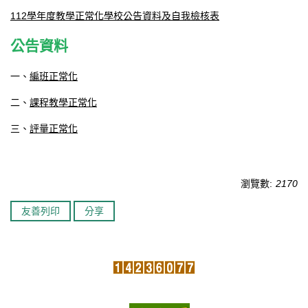
112學年度教學正常化學校公告資料及自我檢核表
臺北市111年度臺北酷課雲師資增能推廣
公告資料
教育品質保證
一、
編班正常化
防疫在家學習專區
二、
課程教學正常化
三、
評量正常化
瀏覽數:
2170
友善列印
分享