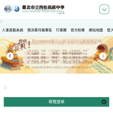
跳
到
主
要
:::
內
人事差勤系統
容
預決算月報專區
行事曆
官方粉專
網站地圖
登
區
:::
導覽選單