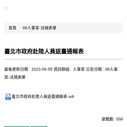
導覽選單
:::
行政處室
首頁
08人事室-法規表單
認識西松
網路資源
臺北市政府赴陸人員返臺通報表
文件資料
西松亮點
最後更新日期 :
2023-06-09
資訊群組 :
人事室
公告分類 :
08人事
室-法規表單
網站管理
行事曆
臺北市政府赴陸人員返臺通報表.odt
西松學習歷程檔案
家長會
瀏覽數:
558
家長專區