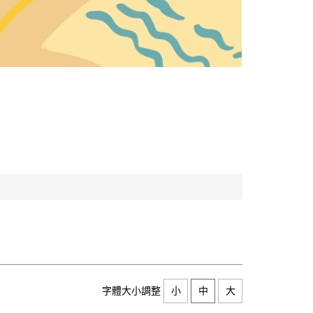
字體大小調整
小
中
大