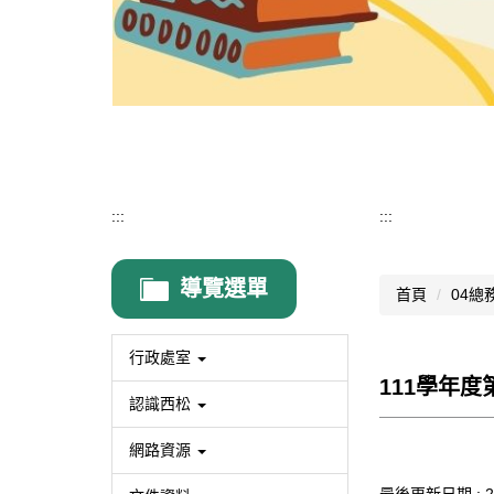
:::
:::
導覽選單
首頁
04總
行政處室
111學年
認識西松
網路資源