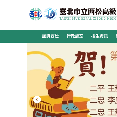
跳
到
主
要
內
容
認識西松
行政處室
招生資訊
區