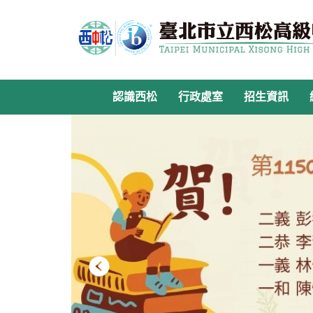
跳
到
主
要
內
容
認識西松
行政處室
招生資訊
區